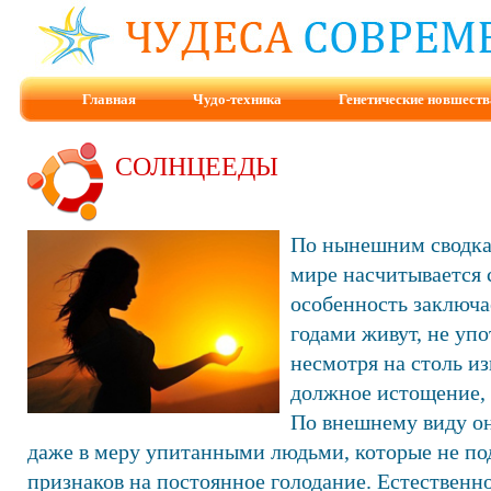
Главная
Чудо-техника
Генетические новшеств
СОЛНЦЕЕДЫ
По нынешним сводкам
мире насчитывается с
особенность заключае
годами живут, не упо
несмотря на столь и
должное истощение, 
По внешнему виду о
даже в меру упитанными людьми, которые не п
признаков на постоянное голодание. Естественно