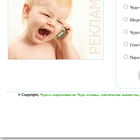
Чудо
Шеде
Чуде
Генет
Пара
© Copyright,
Чудеса современности. Чудо-техника, генетические новшества