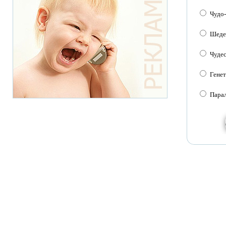
Чудо
Шеде
Чуде
Генет
Пара