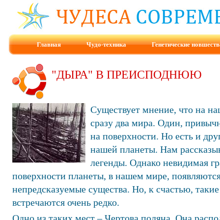
Главная
Чудо-техника
Генетические новшеств
"ДЫРА" В ПРЕИСПОДНЮЮ
Существует мнение, что на на
сразу два мира. Один, привыч
на поверхности. Но есть и дру
нашей планеты. Нам рассказыв
легенды. Однако невидимая гр
поверхности планеты, в нашем мире, появляютс
непредсказуемые существа. Но, к счастью, таки
встречаются очень редко.
Одно из таких мест – Чертова поляна. Она распол