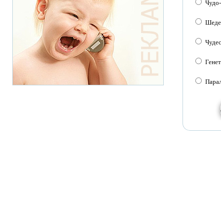
Чудо
Шеде
Чуде
Генет
Пара