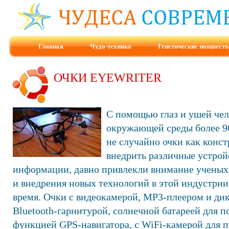
Главная
Чудо-техника
Генетические новшеств
ОЧКИ EYEWRITER
С помощью глаз и ушей чел
окружающей среды более 9
не случайно очки как конс
внедрить различные устрой
информации, давно привлекли внимание ученых
и внедрения новых технологий в этой индустрии
время. Очки с видеокамерой, МР3-плеером и ди
Bluetooth-гарнитурой, солнечной батареей для по
функцией GPS-навигатора, с WiFi-камерой для 