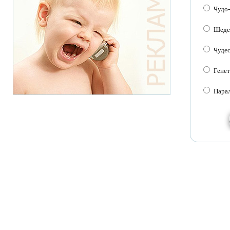
Чудо
Шеде
Чуде
Генет
Пара